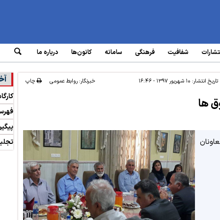
تشارات
شفافیت
فرهنگی
سامانه‌
کانون‌ها
درباره ما
آخ
تاریخ انتشار:
۱۰ شهریور ۱۳۹۷ - ۱۶:۴۶
خبرنگار: روابط عمومی
چاپ
کارگا
ق ها
فهرس
پیگیر
اونان
تجلیل