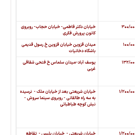
۳۰۰/۰۰
خیابان دکتر فاطمی- خیابان حجاب- روبروی
کانون پرورش فکری
۱۰۰/۰۰
میدان قزوین خیابان قزوین خ رسول قدیمی
باشگاه دخانیات
۱۳۲/۰۰
یوسف آباد-میدان سلماس خ فتحی شقاقی
غربی
۱/۲۰۰/۰۰
خیابان شریعتی بعد از خیابان ملک - نرسیده
به سه راه طالقانی - روبروی سینما سروش -
نبش کوچه طباطبائی
۱/۲۰۰/۰۰
خیابان شریعتی - خیابان پلیس - تقاطع