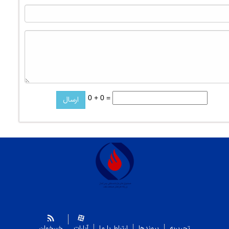
0 + 0 =
تحریریه
پیوندها
ارتباط با ما
آپارات
خبرخوان