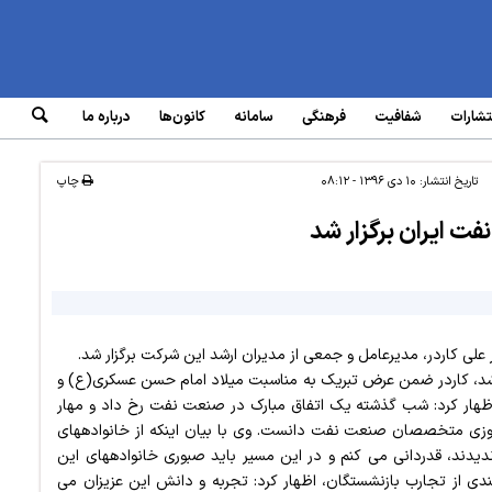
تشارات
شفافیت
فرهنگی
سامانه‌
کانون‌ها
درباره ما
تاریخ انتشار:
۱۰ دی ۱۳۹۶ - ۰۸:۱۲
چاپ
ت ایران برگزار شد
لی کاردر، مدیرعامل و جمعی از مدیران ارشد این شرکت برگزار شد.
که شامگاه چهارشنبه (۶ دی ماه ۱۳۹۶) برگزار شد، کاردر ضمن عرض تبریک به مناسبت میلاد امام حسن عسکری(ع) و
اظهار کرد: شب گذشته یک اتفاق مبارک در صنعت نفت رخ داد و مهار
فوران چاه ۱۴۷ رگ سفید را باید مرهون تلاش های شبانه روزی متخصصان صنعت نفت دانست. وی با بیان اینکه از خانواده‎های
متخصصان صنعت نفت که روزهای طولانی عزیزانشان را ندیدند، قدردانی می کنم و در این مسیر باید صبوری خانواده‎های این
شگران را ستود. کاردر همچنین با اشاره به ضرورت بهره‎مندی از تجارب بازنشستگان، اظهار کرد: تجربه و دانش این عزیزان می