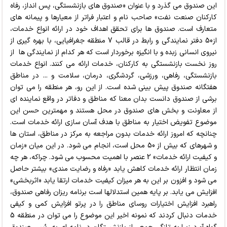
این صندوق می گذرد و با عنوان «صندوق های بازنشستگی، پس انداز، رفاه
کارکنان صنعت نفت» صاحب نام و اعتبار فراتر از معیارها و پیمانه های
متعارف است. صندوق ها برای تحقق اهداف خود در ارائه انواع خدمات،
از50 دفتر نمایندگی و رابط در قالب 7 منطقه جغرافیایی، با بهره گیری از
نیروی انسانی زبده و با انگیزه برخوردار است که هر کدام از نمایندگی ها از
روز نخست بازنشستگی به کارکنان، خدمات ارائه می کنند. انواع خدمات
بازنشستگی، رفاهی، ورزشی، گردشگری، درمان، سلامت و ... در مناطق
هفتگانه صندوق پیش بینی شده است. از این رو، هر منطقه را می توان
برشی از صندوق دانست بدان معنا که مناطق و دفاتر در واقع نماینده ای
از معاونت و بخش های صندوق در محل هستند و مهمترین حسن این
موضوع تفویض اختیار به مناطق با هدف آسان سازی ارائه خدمات است.
چنانچه که امروز ارائه خدمات بدون مراجعه به مرکز در مناطق، استان ها
و شهرهای که بیش از 50 محل است، انجام می شود. در این میان «زمان
و کیفیت ارائه خدمات» 2 عنصر با اهمیت محسوب می شود. چراکه، هر چه
زمان انتظار ارائه خدمات کاهش یابد «رفاه و رضایت مندی» بیشتر حاصل
می شود و افزون بر این به هر میزان کیفیت خدمات ارتقا یابد «اثربخشی»
افزایش می یابد. بر پایه همین استدلالها است برنامه ریزان رفاهی صندوق،
راهبرد افزایش اختیارات روسای مناطق را در پرتو افزایش کمی و کیفی
خدمات دنبال کردند که نمونه اخیر این موضوع را می توان در منطقه 5