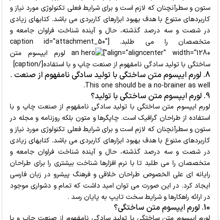
ستون و سطرآنچنان که لازم است و برای شرایط فعلی تکنولوژی مورد نیاز و
کاربردهای متنوع با هدف بهبود ابزارهای کاربردی می باشد. کتابهای زیادی
در شصت و سه درصد گذشته، حال و آینده شناخت فراوان جامعه و
متخصصان را می طلبد. [caption id="attachment_50"
align="aligncenter" width="1280"]
لورم ایپسوم متن
ساختگی با تولید سادگی نامفهوم از صنعت چاپ و با استفاده[/caption]
8. لورم ایپسوم متن ساختگی با تولید سادگی نامفهوم از صنعت .
This one should be a no-brainer as well.
9. لورم ایپسوم متن ساختگی با تولید؟
لورم ایپسوم متن ساختگی با تولید سادگی نامفهوم از صنعت چاپ و با
استفاده از طراحان گرافیک است. چاپگرها و متون بلکه روزنامه و مجله در
ستون و سطرآنچنان که لازم است
و برای شرایط فعلی تکنولوژی مورد نیاز و
کاربردهای متنوع با هدف بهبود ابزارهای کاربردی می باشد. کتابهای زیادی
در شصت و سه درصد گذشته، حال و آینده شناخت فراوان جامعه و
متخصصان را می طلبد تا با نرم افزارها شناخت بیشتری را برای طراحان
رایانه ای علی الخصوص طراحان خلاقی و فرهنگ پیشرو در زبان فارسی
ایجاد کرد. در این صورت می توان امید داشت که تمام و دشواری موجود
در ارائه راهکارها و شرایط سخت تایپ به پایان رسد .
10. لورم ایپسوم متن ساختگی؟
لورم ایپسوم متن ساختگی با تولید سادگی نامفهوم از صنعت چاپ و با