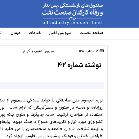
www.oipf.ir
صفحه نخست
سرویس‌ اخبار
خدمات
درمان
ان
کد مطلب: 168
سرویس:
نشریه زندگی نو
نوشته شماره 42
لورم ایپسوم متن ساختگی با تولید سادگی نامفهوم از صنع
روزنامه و مجله در ستون و سطرآنچنان که لازم است : لو
استفاده از طراحان گرافیک است. چاپگرها و متون بلکه رو
تکنولوژی مورد نیاز و کاربردهای متنوع با هدف بهبود ابزا
و آینده شناخت فراوان جامعه و متخصصان را می طلبد تا ب
طراحان خلاقی و فرهنگ پیشرو در زبان فارسی ایجاد کرد.