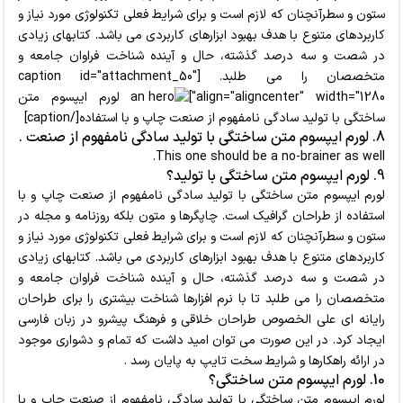
ستون و سطرآنچنان که لازم است و برای شرایط فعلی تکنولوژی مورد نیاز و
کاربردهای متنوع با هدف بهبود ابزارهای کاربردی می باشد. کتابهای زیادی
در شصت و سه درصد گذشته، حال و آینده شناخت فراوان جامعه و
متخصصان را می طلبد. [caption id="attachment_50"
align="aligncenter" width="1280"]
لورم ایپسوم متن
ساختگی با تولید سادگی نامفهوم از صنعت چاپ و با استفاده[/caption]
8. لورم ایپسوم متن ساختگی با تولید سادگی نامفهوم از صنعت .
This one should be a no-brainer as well.
9. لورم ایپسوم متن ساختگی با تولید؟
لورم ایپسوم متن ساختگی با تولید سادگی نامفهوم از صنعت چاپ و با
استفاده از طراحان گرافیک است. چاپگرها و متون بلکه روزنامه و مجله در
ستون و سطرآنچنان که لازم است
و برای شرایط فعلی تکنولوژی مورد نیاز و
کاربردهای متنوع با هدف بهبود ابزارهای کاربردی می باشد. کتابهای زیادی
در شصت و سه درصد گذشته، حال و آینده شناخت فراوان جامعه و
متخصصان را می طلبد تا با نرم افزارها شناخت بیشتری را برای طراحان
رایانه ای علی الخصوص طراحان خلاقی و فرهنگ پیشرو در زبان فارسی
ایجاد کرد. در این صورت می توان امید داشت که تمام و دشواری موجود
در ارائه راهکارها و شرایط سخت تایپ به پایان رسد .
10. لورم ایپسوم متن ساختگی؟
لورم ایپسوم متن ساختگی با تولید سادگی نامفهوم از صنعت چاپ و با