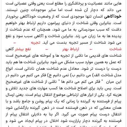
هايي مانند عصبانيت و پرخاشگري را مطلع است يعني وقتي عصباني است
مي داند كه دچار آن شده است اما ساير موجودات چنين نيستند.
خودآگاهي
انسان تنها موجودي است كه از وضعيت خودآگاهي برخوردار
است. بنابراين وقتي شناخت از دنياي پيرامون داريم ارتباط بهتر خواهيم
داشت كه سبب سودرساني به ما مي شود، همچنان كه عدم شناخت از
پديده ها به ما زيان مي زند. بنابراين شناخت و آگاهي سبب سود و نفع
مي شود شناخت از مسير تجربه بدست مي آيد.
تجربه ←
شناخت ← ارتباط بهتر ← نفع بيشتر
گاهي
شناخت هاي قديمي ما ناشي از تجربه ها و آموخته هاي غيرصحيح است
كه عمل به همين موارد سبب مشكل مي شود بنابراين شناخت ها هم بايد
درست يا درست تر شود. معادل عدم شناخت همان ناداني است. انواع
مدل شناخت الف) مي دانيم ب) نمي دانيم ج) فكر مي كنيم مي دانيم در
اين ميان " فكر مي كنم مي دانم ها " ناشي از شناخت هاي غیرصحیح
است. پس بايد براي اصلاح شناخت ها كسب مهارت هاي جديد تلاش و
هزينه كرد. يكي از ابزار هاي ارتباطي موضوع انتقال پيام است. يعني ارسال
پيام از فرستنده به گيرنده با زماني كه يك پيام روشن و جامع باشد و با
همان معنايي كه در ذهن فرستنده است در ذهن گيرنده بازگشايي شود
انتقال درست پیام صورت مي گيرد. اگر بنا به دلايلي انتقال پيام از
فرستنده به گيرنده دچار پارازيت شود اخلال در پيام ايجاد مي شود و