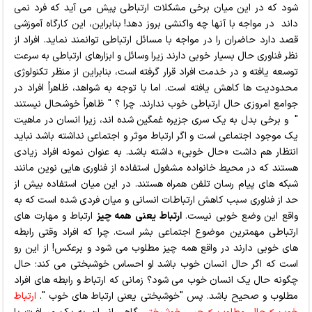
شود كه در اين ميان برخی مشکلات ارتباطي پيش مي آيد كه فرد نمي
داند در مواجه با آنها چه واكنشي بروز دهد! بنابراین، اين كارگاه آموزشي
قصد دارد حاضران را در مواجه با مسائل ارتباطي توانمند نمايد. افراد از
نظر فناوري حال بسيار خوبي دارند زیرا وسائل و ابزارهاي ارتباطي به سرعت
توسعه يافته و در خدمت افراد قرار گرفته است، بنابراين از منظر تكنولوژي
محدوديت ها کاهش یافته است. اما با توجه به شواهد، ظاهراً افراد در
جوامع امروزی حال ارتباطي خوب ندارند. چرا ؟ " ظاهراً خوشحال نيستند
" و برخي بدل به يك سري جزيره غمگين شده اند، زيرا انسان در ماهیت
يك موجود اجتماعي است و اگر ارتباط موثر و اجتماعي نداشته باشد نبايد
انتظار هم داشت «حال خوبي» داشته باشد. به عنوان نمونه افراد زیادی
هستند که در محیط خانواده مشغول استفاده از فناوري هايي نوین مانند
شبکه های پیام رسان تلفن همراه هستند. در این میان استفاده بیش از
حد از فناوری سبب كاهش ارتباطات انساني و ميان فردي شده است كه به
واقع اين وضع خوبي نيست.
ارتباط یعنی همه چیز
ارتباط و مهارت هاي
ارتباطي مهمترين موضوع اجتماعي بشر است. چرا كه افراد وقتي رابطه
هاي خوبي دارند در واقع همه چيز مطلوب مي شود و برعكس‌! از این رو
است که اگر حال انسان خوب باشد او احساس خوشبختي مي كند؛ حال
چگونه حال يك انسان خوب مي شود؟ زماني كه ارتباط و رابطه هاي افراد
مطلوب و صحيح باشد. پس "خوشبختي يعني ارتباط های خوب ".
ارتباط