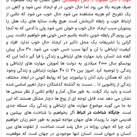
خوب ≥ حال مطلوب ≥ حس خوشبختي
گاهي انسان به يك مسافرت با
صرف هزينه بالا مي رود اما حال خوبي در او ايجاد نمي شود و گاهي در
يك تفريح كم هزینه مشاهده مي شود حال خوب مي شود كه ناشي از
ارتباط خوب و رابطه اثربخش است. هيچ وقت ستاره هاي يك هتل يا
رستوران سبب ايجاد حال خوب و خوش نمي شود ولي با آدمي كه به آنجا
مي رويم اگر رابطه خوبي داشته باشيم حس خوبي هم خواهيم داشت. پس
گراني يا تشريفات يك محل تاثير در ايجاد حال خوب ندارد. افراد و
كيفيت ارتباطي با آن و آنها سبب حس خوب مي شود. 30 سال پيش
گفته شد انسان بايد مهارت هاي ارتباطي و زندگي را فرا گير دكما اين كه
يونسكو سال 2000 ميلادي به دولت ها آموزش مهارت هاي ارتباطي و
زندگي را توصيه كرد. امروز بين 30 تا 40 مهارت ارتباطي و زندگي وجود
دارد كه همگان بايد آنان را بياموزند چرا كه روابط كنوني در ابعاد مختلف
زندگي از زناشويي تا ... نسبت به گذشته گذشتگان دچار تغيير اساسي شده
است و بايد ياد گرفت. به طور مثال، آمار و ارقام ناشي از نظر سنجي ها
نشان مي دهد عدد قابل توجه اي از زوج ها دچار مشكل هستند كه اين
به ما مي گويد موضوع مهارت هاي ارتباطي و زندگي يك مسئله جدي
است.
جایگاه شناخت در اتباط
اگر بخواهيم با شناخت هاي پيشين و
قديمي خود با رويداد هاي جهان مواجه شويم به طور حتم زيان خواهيم
كرد چرا كه جهان روزانه در حال رشد است. شناخت، از تفاوت های بين
انسان و حيوان است. انسان تنها موجودي در جهان است كه موقعيت