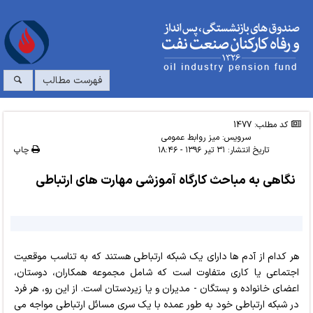
فهرست مطالب
کد مطلب: 1477
سرویس:
میز روابط عمومی
تاریخ انتشار:
۳۱ تیر ۱۳۹۶ - ۱۸:۴۶
چاپ
نگاهی به مباحث کارگاه آموزشی مهارت های ارتباطی
هر كدام از آدم ها داراي يك شبكه ارتباطي هستند كه به تناسب موقعيت
اجتماعي يا كاري متفاوت است كه شامل مجموعه همكاران، دوستان،
اعضاي خانواده و بستگان - مديران و يا زيردستان است. از این رو، هر فرد
در شبكه ارتباطي خود به طور عمده با يك سري مسائل ارتباطي مواجه مي