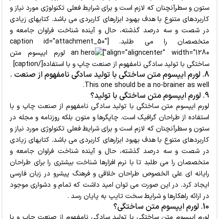
ستون و سطرآنچنان که لازم است و برای شرایط فعلی تکنولوژی مورد نیاز و
کاربردهای متنوع با هدف بهبود ابزارهای کاربردی می باشد. کتابهای زیادی
در شصت و سه درصد گذشته، حال و آینده شناخت فراوان جامعه و
متخصصان را می طلبد. [caption id="attachment_50"
align="aligncenter" width="1280"]
لورم ایپسوم متن
ساختگی با تولید سادگی نامفهوم از صنعت چاپ و با استفاده[/caption]
8. لورم ایپسوم متن ساختگی با تولید سادگی نامفهوم از صنعت .
This one should be a no-brainer as well.
9. لورم ایپسوم متن ساختگی با تولید؟
لورم ایپسوم متن ساختگی با تولید سادگی نامفهوم از صنعت چاپ و با
استفاده از طراحان گرافیک است. چاپگرها و متون بلکه روزنامه و مجله در
ستون و سطرآنچنان که لازم است
و برای شرایط فعلی تکنولوژی مورد نیاز و
کاربردهای متنوع با هدف بهبود ابزارهای کاربردی می باشد. کتابهای زیادی
در شصت و سه درصد گذشته، حال و آینده شناخت فراوان جامعه و
متخصصان را می طلبد تا با نرم افزارها شناخت بیشتری را برای طراحان
رایانه ای علی الخصوص طراحان خلاقی و فرهنگ پیشرو در زبان فارسی
ایجاد کرد. در این صورت می توان امید داشت که تمام و دشواری موجود
در ارائه راهکارها و شرایط سخت تایپ به پایان رسد .
10. لورم ایپسوم متن ساختگی؟
لورم ایپسوم متن ساختگی با تولید سادگی نامفهوم از صنعت چاپ و با