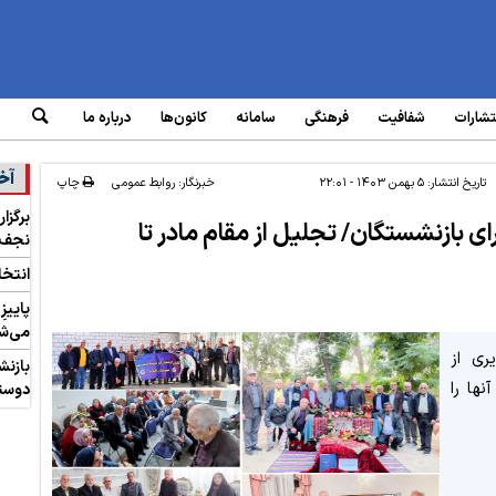
تشارات
شفافیت
فرهنگی
سامانه‌
کانون‌ها
درباره ما
آخر
تاریخ انتشار:
۵ بهمن ۱۴۰۳ - ۲۲:۰۱
خبرنگار: روابط عمومی
چاپ
برگزا
ای بازنشستگان/ تجلیل از مقام مادر تا
نجف‌آ
انتخا
پاییز
می‌ش
ری از
بازنش
نها را
دوست