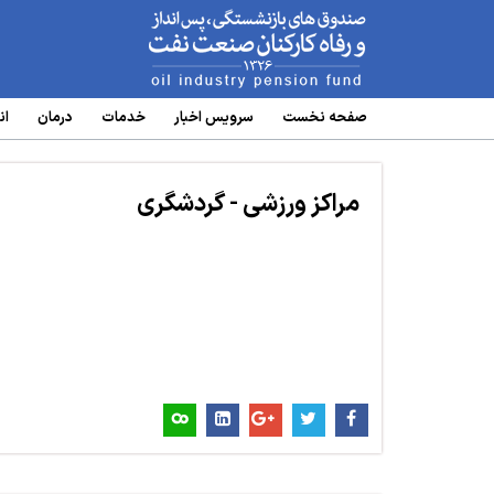
www.oipf.ir
صفحه نخست
سرویس‌ اخبار
خدمات
درمان
ان
مراکز ورزشی - گردشگری